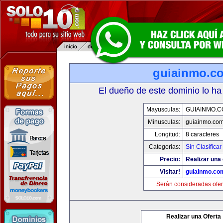
guiainmo.c
El dueño de este dominio lo ha
Mayusculas:
GUIAINMO.
Minusculas:
guiainmo.co
Longitud:
8 caracteres
Categorias:
Sin Clasificar
Precio:
Realizar una 
Visitar!
guiainmo.co
Serán consideradas ofer
Realizar una Oferta