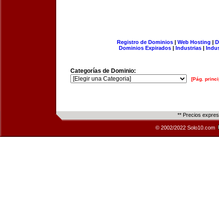
Registro de Dominios
|
Web Hosting
|
D
Dominios Expirados
|
Industrias
|
Indu
Categorías de Dominio:
[Pág. princi
** Precios expre
© 2002/2022 Solo10.com