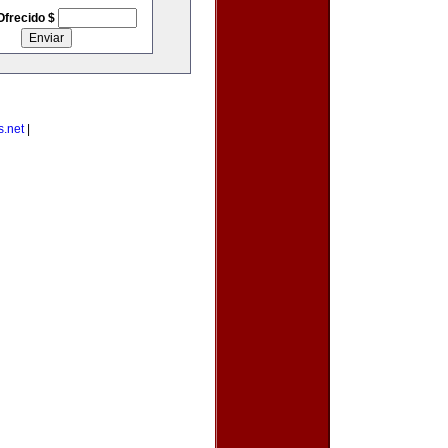
Ofrecido $
s.net
|