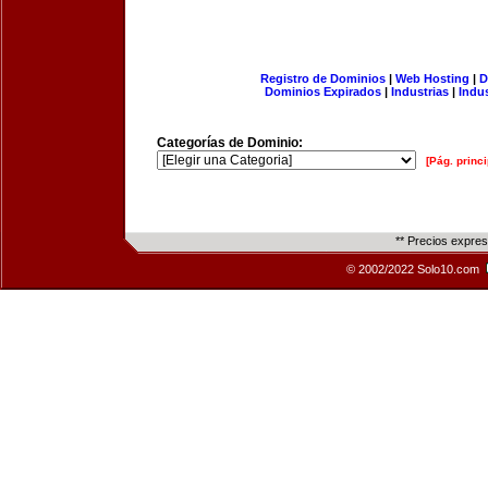
Registro de Dominios
|
Web Hosting
|
D
Dominios Expirados
|
Industrias
|
Indu
Categorías de Dominio:
[Pág. princi
** Precios expre
© 2002/2022 Solo10.com