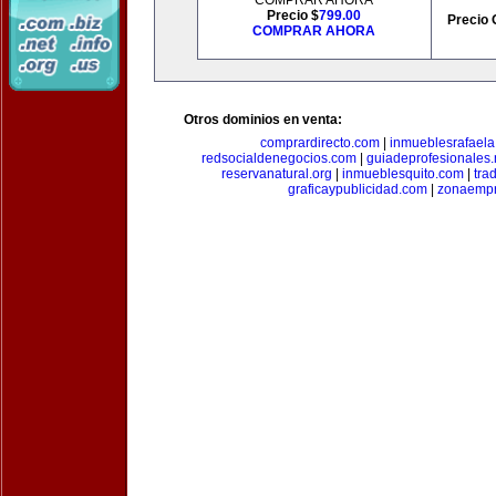
COMPRAR AHORA
Precio $
799.00
Precio 
COMPRAR AHORA
Otros dominios en venta:
comprardirecto.com
|
inmueblesrafael
redsocialdenegocios.com
|
guiadeprofesionales.
reservanatural.org
|
inmueblesquito.com
|
tra
graficaypublicidad.com
|
zonaempr