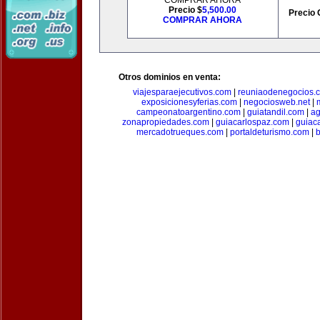
COMPRAR AHORA
Precio $
5,500.00
Precio 
COMPRAR AHORA
Otros dominios en venta:
viajesparaejecutivos.com
|
reuniaodenegocios.
exposicionesyferias.com
|
negociosweb.net
|
campeonatoargentino.com
|
guiatandil.com
|
ag
zonapropiedades.com
|
guiacarlospaz.com
|
guiac
mercadotrueques.com
|
portaldeturismo.com
|
b