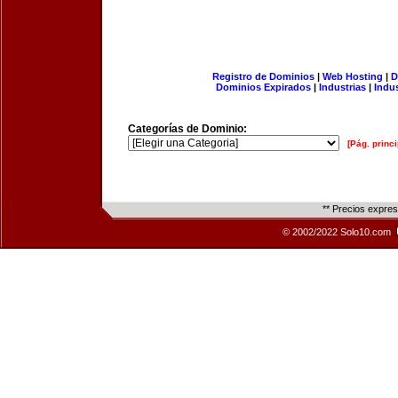
Registro de Dominios
|
Web Hosting
|
D
Dominios Expirados
|
Industrias
|
Indu
Categorías de Dominio:
[Pág. princi
** Precios expre
© 2002/2022 Solo10.com