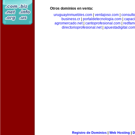
Otros dominios en venta:
uruguayinmuebles.com
|
ventajoso.com
|
consult
business.cr
|
portaldetecnologia.com
|
capac
agromercado.net
|
cantoprofesional.com
|
redfam
directorioprofesional.net
|
apuestadigital.co
Registro de Dominios
|
Web Hosting
|
D