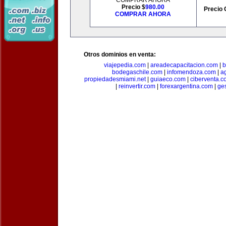
COMPRAR AHORA
Precio $
980.00
Precio 
COMPRAR AHORA
Otros dominios en venta:
viajepedia.com
|
areadecapacitacion.com
|
b
bodegaschile.com
|
infomendoza.com
|
a
propiedadesmiami.net
|
guiaeco.com
|
ciberventa.c
|
reinvertir.com
|
forexargentina.com
|
ge