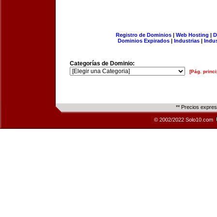
Registro de Dominios
|
Web Hosting
|
D
Dominios Expirados
|
Industrias
|
Indu
Categorías de Dominio:
[Pág. princi
** Precios expre
© 2002/2022 Solo10.com