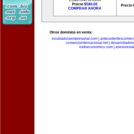
COMPRAR AHORA
Precio $
580.00
Precio 
COMPRAR AHORA
Otros dominios en venta:
incubadoraempresarial.com
|
antecedentescomerc
comerciointernacional.net
|
desarrollador
exitoeconomico.com
|
asesoresde