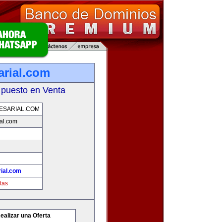
rial.com
 puesto en Venta
ESARIAL.COM
al.com
ial.com
tas
ealizar una Oferta