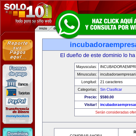
incubadoraempresa
El dueño de este dominio lo ha
Mayusculas:
INCUBADORAEMPR
Minusculas:
incubadoraempresari
Longitud:
21 caracteres
Categorias:
Sin Clasificar
Precio:
$580.00
Visitar!
incubadoraempresar
Serán consideradas ofer
R