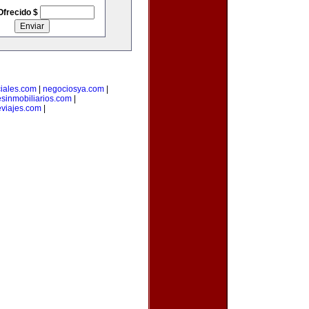
Ofrecido $
iales.com
|
negociosya.com
|
esinmobiliarios.com
|
viajes.com
|