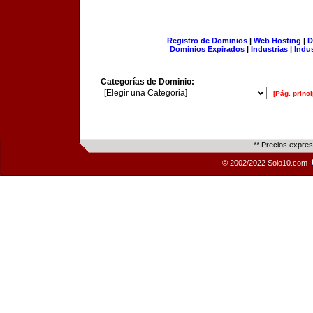
Registro de Dominios
|
Web Hosting
|
D
Dominios Expirados
|
Industrias
|
Indu
Categorías de Dominio:
[Pág. princi
** Precios expre
© 2002/2022 Solo10.com