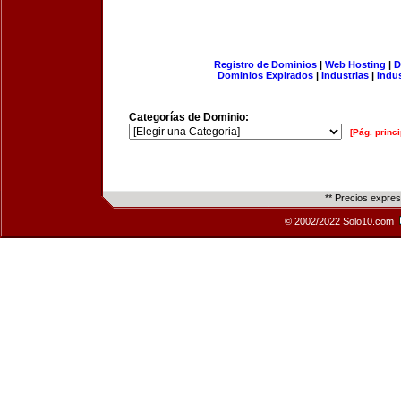
Registro de Dominios
|
Web Hosting
|
D
Dominios Expirados
|
Industrias
|
Indu
Categorías de Dominio:
[Pág. princi
** Precios expre
© 2002/2022 Solo10.com