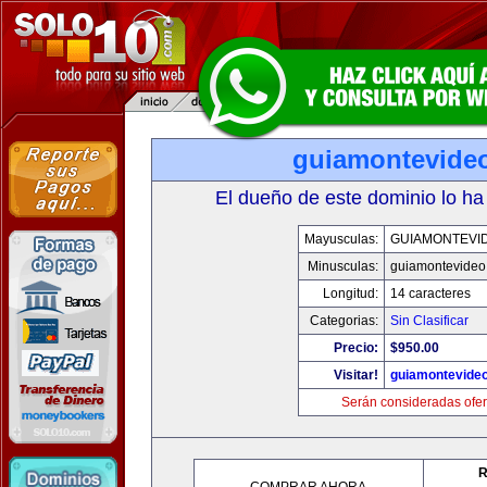
guiamontevide
El dueño de este dominio lo ha
Mayusculas:
GUIAMONTEVI
Minusculas:
guiamontevideo
Longitud:
14 caracteres
Categorias:
Sin Clasificar
Precio:
$950.00
Visitar!
guiamontevide
Serán consideradas ofer
R