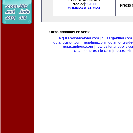
COMPRAR AHORA
Precio $
950.00
Precio 
COMPRAR AHORA
Otros dominios en venta:
alquileresbarcelona.com
|
guiaargentina.com
guiahouston.com
|
guialima.com
|
guiamontevide
guiasandiego.com
|
hotelesflorianopolis.c
circuloempresario.com
|
repuestosi