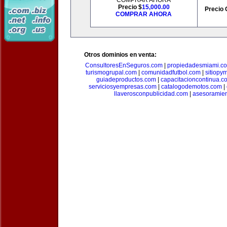
COMPRAR AHORA
Precio $
15,000.00
Precio 
COMPRAR AHORA
Otros dominios en venta:
ConsultoresEnSeguros.com
|
propiedadesmiami.c
turismogrupal.com
|
comunidadfutbol.com
|
sitiopy
guiadeproductos.com
|
capacitacioncontinua.c
serviciosyempresas.com
|
catalogodemotos.com
|
llaverosconpublicidad.com
|
asesoramie