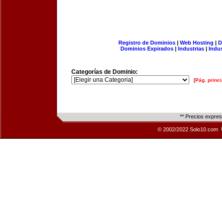
Registro de Dominios
|
Web Hosting
|
D
Dominios Expirados
|
Industrias
|
Indu
Categorías de Dominio:
[Pág. princi
** Precios expre
© 2002/2022 Solo10.com