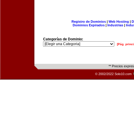
Registro de Dominios
|
Web Hosting
|
D
Dominios Expirados
|
Industrias
|
Indu
Categorías de Dominio:
[Pág. princi
** Precios expre
© 2002/2022 Solo10.com