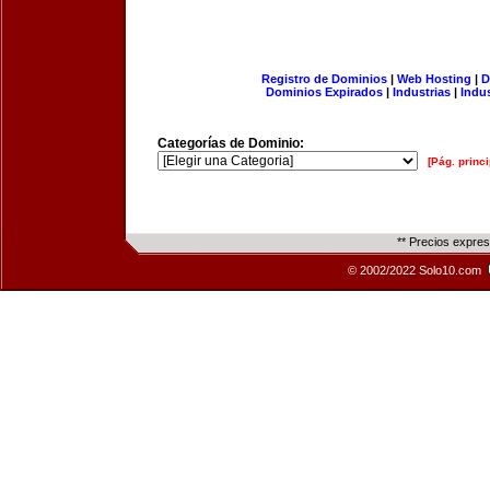
Registro de Dominios
|
Web Hosting
|
D
Dominios Expirados
|
Industrias
|
Indu
Categorías de Dominio:
[Pág. princi
** Precios expre
© 2002/2022 Solo10.com