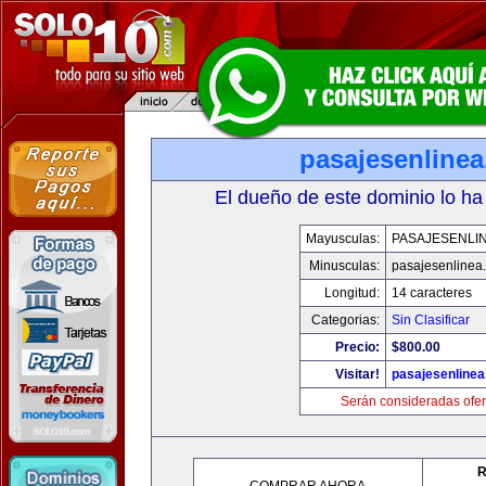
pasajesenline
El dueño de este dominio lo ha
Mayusculas:
PASAJESENLI
Minusculas:
pasajesenlinea
Longitud:
14 caracteres
Categorias:
Sin Clasificar
Precio:
$800.00
Visitar!
pasajesenline
Serán consideradas ofer
R