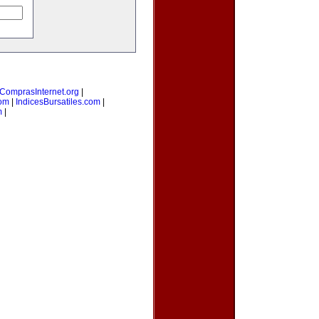
ComprasInternet.org
|
com
|
IndicesBursatiles.com
|
m
|