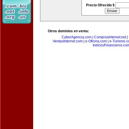
Precio Ofrecido $
Otros dominios en venta:
CyberAgencia.com
|
ComprasInternet.net
|
VentasInternet.com
|
e-Oficina.com
|
e-Turismo.
IndicesFinancieros.co