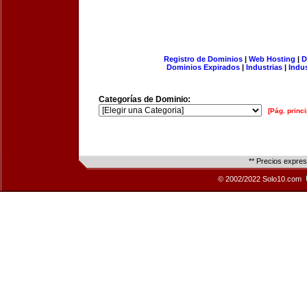
Registro de Dominios
|
Web Hosting
|
D
Dominios Expirados
|
Industrias
|
Indu
Categorías de Dominio:
[Pág. princi
** Precios expre
© 2002/2022 Solo10.com