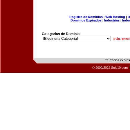
Registro de Dominios
|
Web Hosting
|
D
Dominios Expirados
|
Industrias
|
Indu
Categorías de Dominio:
[Pág. princi
** Precios expre
© 2002/2022 Solo10.com