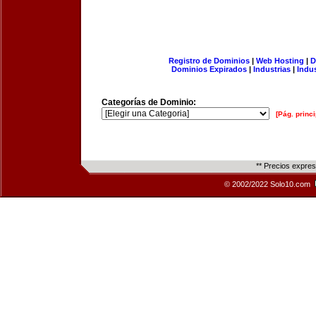
Registro de Dominios
|
Web Hosting
|
D
Dominios Expirados
|
Industrias
|
Indu
Categorías de Dominio:
[Pág. princi
** Precios expre
© 2002/2022 Solo10.com