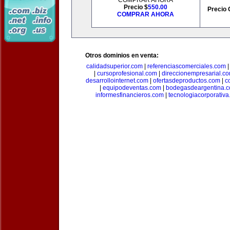
COMPRAR AHORA
Precio $
550.00
Precio 
COMPRAR AHORA
Otros dominios en venta:
calidadsuperior.com
|
referenciascomerciales.com
|
cursoprofesional.com
|
direccionempresarial.c
desarrollointernet.com
|
ofertasdeproductos.com
|
c
|
equipodeventas.com
|
bodegasdeargentina.
informesfinancieros.com
|
tecnologiacorporativ