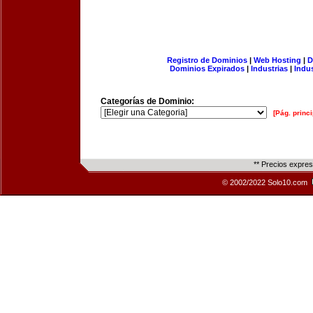
Registro de Dominios
|
Web Hosting
|
D
Dominios Expirados
|
Industrias
|
Indu
Categorías de Dominio:
[Pág. princi
** Precios expre
© 2002/2022 Solo10.com