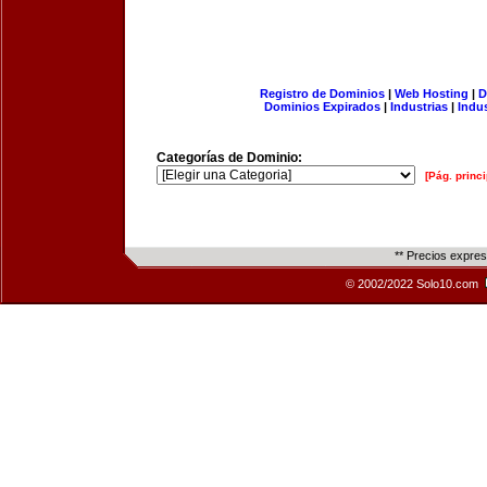
Registro de Dominios
|
Web Hosting
|
D
Dominios Expirados
|
Industrias
|
Indu
Categorías de Dominio:
[Pág. princi
** Precios expre
© 2002/2022 Solo10.com