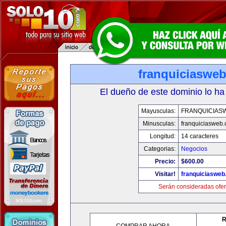
franquiciaswe
El dueño de este dominio lo ha
Mayusculas:
FRANQUICIAS
Minusculas:
franquiciasweb
Longitud:
14 caracteres
Categorias:
Negocios
Precio:
$600.00
Visitar!
franquiciasweb
Serán consideradas ofer
R