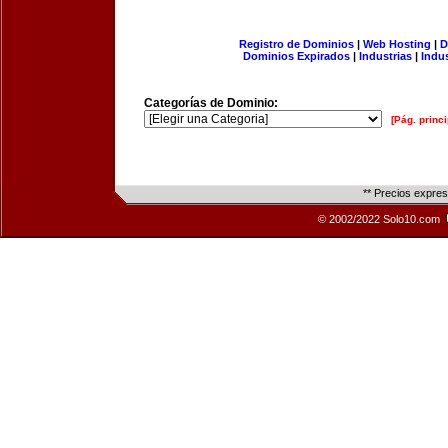
Registro de Dominios
|
Web Hosting
|
D
Dominios Expirados
|
Industrias
|
Indu
Categorías de Dominio:
[Pág. princi
** Precios expre
© 2002/2022 Solo10.com