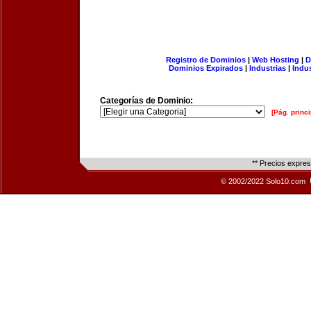
Registro de Dominios
|
Web Hosting
|
D
Dominios Expirados
|
Industrias
|
Indu
Categorías de Dominio:
[Pág. princi
** Precios expre
© 2002/2022 Solo10.com