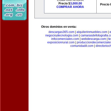
COMPRAR AHORA
Precio $
3,000.00
Precio 
COMPRAR AHORA
Otros dominios en venta:
descargas365.com
|
alquilerinmuebles.com
|
e
negocioytecnologia.com
|
camarasdefotografia.
infocomerciales.com
|
webdescarga.com
|
t
exposicionrural.com
|
producciondecomerciale
comunidadit.com
|
directorioc