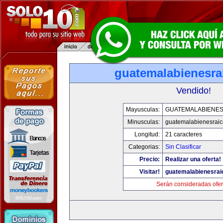
guatemalabienesra
Vendido!
Mayusculas:
GUATEMALABIENES
Minusculas:
guatemalabienesrai
Longitud:
21 caracteres
Categorias:
Sin Clasificar
Precio:
Realizar una oferta!
Visitar!
guatemalabienesra
Serán consideradas ofer