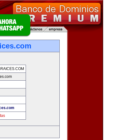
ices.com
RAICES.COM
ces.com
ices.com
tas