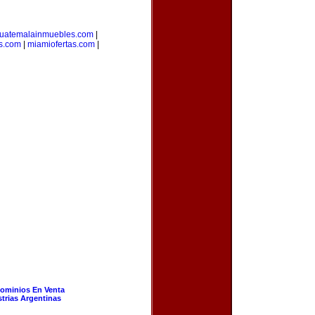
uatemalainmuebles.com
|
s.com
|
miamiofertas.com
|
ominios En Venta
strias Argentinas