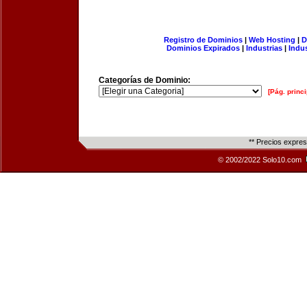
Registro de Dominios
|
Web Hosting
|
D
Dominios Expirados
|
Industrias
|
Indu
Categorías de Dominio:
[Pág. princi
** Precios expre
© 2002/2022 Solo10.com