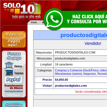
productosdigita
Vendido!
Mayusculas:
PRODUCTOSDIGITALES.COM
Minusculas:
productosdigitales.com
Longitud:
18 caracteres
Categorias:
Compras y Comercio ElectrÃ³nico
,
Info
Miscelaneas (varios)
,
Negocios
,
Tecnol
Precio:
$4,950.00
Visitar!
productosdigitales.com
Serán consideradas ofer