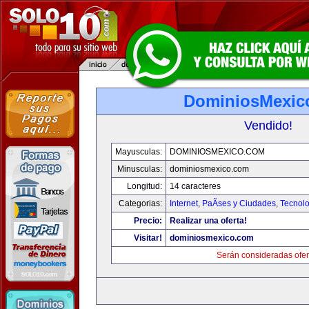
DominiosMexic
Vendido!
Mayusculas:
DOMINIOSMEXICO.COM
Minusculas:
dominiosmexico.com
Longitud:
14 caracteres
Categorias:
Internet
,
PaÃ­ses y Ciudades
,
Tecnolo
Precio:
Realizar una oferta!
Visitar!
dominiosmexico.com
Serán consideradas ofer