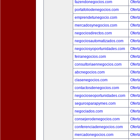
fazendonegocios.com
Ofert
portafoliodenegocios.com
Ofert
emprendetunegocio.com
Ofert
mercadosynegocios.com
Ofert
negociosdirectos.com
Ofert
negociosautomatizados.com
Ofert
negociosyoportunidades.com
Ofert
feiranegocios.com
Ofert
consultoriaennegocios.com
Ofert
abcnegocios.com
Ofert
clasenegocios.com
Ofert
contactosdenegocios.com
Ofert
negocioseoportunidades.com
Ofert
segurosparapymes.com
Ofert
negociados.com
Ofert
consejerodenegocios.com
Ofert
conferenciadenegocios.com
Ofert
mercadonegocios.com
Ofert