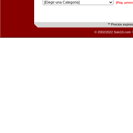
[Pág. princi
** Precios expre
© 2002/2022 Solo10.com