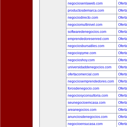
negociosenlaweb.com
Ofert
productosdemarca.com
Ofert
negociodirecto.com
Ofert
negociomultinivel.com
Ofert
softwaredenegocios.com
Ofert
emprendedoresenred.com
Ofert
negociosbursatiles.com
Ofert
negociopyme.com
Ofert
negocioshoy.com
Ofert
universidaddenegocios.com
Ofert
ofertacomercial.com
Ofert
negociosemprendedores.com
Ofert
forosdenegocio.com
Ofert
negociosyconsultoria.com
Ofert
seunegocioemcasa.com
Ofert
areanegocios.com
Ofert
anunciosdenegocios.com
Ofert
negocioensucasa.com
Ofert